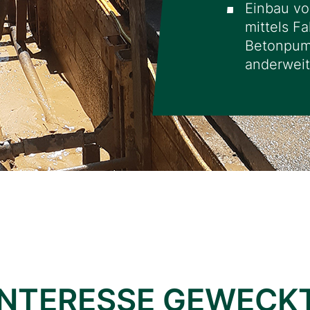
Einbau vo
mittels F
Betonpum
anderweit
 INTERESSE GEWECK