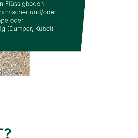
n Flüssigboden
ahrmischer und/oder
pe oder
ig (Dumper, Kübel)
T?