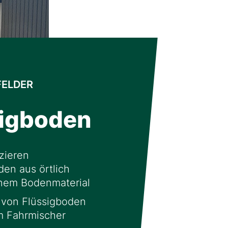
FELDER
sigboden
zieren
den aus örtlich
em Bodenmaterial
 von Flüssigboden
im Fahrmischer